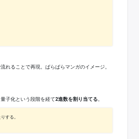
で流れることで再現。ぱらぱらマンガのイメージ。
と量子化という段階を経て
2進数を割り当てる
。
りする。
