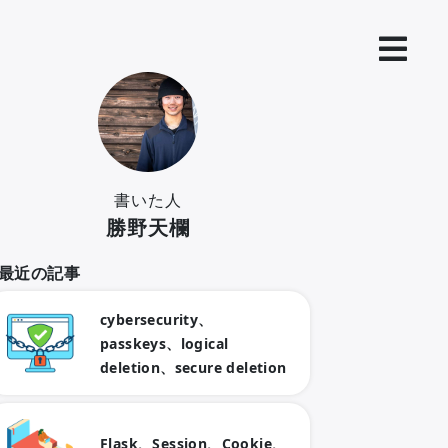
書いた人
勝野天欄
最近の記事
cybersecurity、
passkeys、logical
deletion、secure deletion
Flask、Session、Cookie、