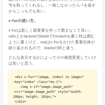
号を取ってくれるし、一致しなかったら-1を返す
からこっちでも良い。
v-forの使い方。
v-forは新しく親要素を作って囲まなくて良い。
railsとかlaravelのbladeでforeachを書く時は囲む
ように書くけど、vueはv-forをかけた要素自体が
繰り返されるので、bladeの時と違う。
どんな表示するかによってその都度変更していけ
ば良いと思う。
 <div v-for="(image, index) in images" 
:key="index" class="mx-1">

    <img v-if="image.image_path" 
:src="image.image_path" style="width: 
100px; height: 101px;">

 </div>