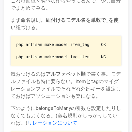
これ毎回色々調べながらやってるんで、少し自分
でまとめてみる。
まず命名規則。
紐付けるモデル名を単数で_を使
い
紐づける。
php artisan make:model item_tag     OK

php artisan make:model tag_item     NG
気おつけるのは
アルファベット順
で書く事。モデ
ルファイルも特に要らない。itemとtagのマイグ
レーションファイルでそれぞれ外部キーを設定し
ておけばアソシエーションも楽になる。
下のようにbelongsToManyの引数を設定したりし
なくてもよくなる。(命名規則がしっかりしてい
れば。)
リレーションについて