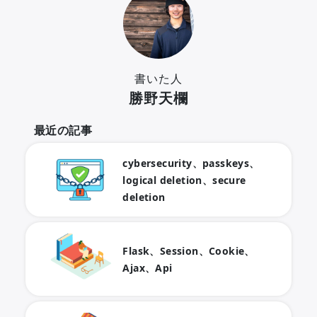
書いた人
勝野天欄
最近の記事
cybersecurity、passkeys、
logical deletion、secure
deletion
Flask、Session、Cookie、
Ajax、Api