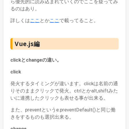
ら優先的に読み込まれていくのでここを疑ってみ
るのはあり。
詳しくは
ここ
とか
ここ
で載ってること。
Vue.js編
click
と
change
の違い。
click
発火するタイミングが違います。clickは名前の通
りそのままクリックで発火。ctrlとかalt,shiftみた
いに連携したクリックも表せる事が出来る。
また、preventというe.preventDefault()と同じ働
きをするものも選択出来る。
change