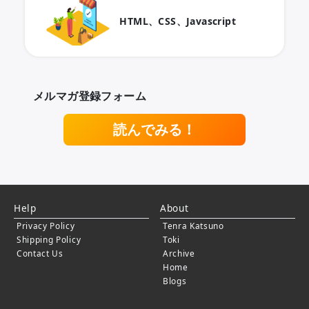
HTML、CSS、Javascript
メルマガ登録フォーム
読んでみる！
Help
About
Privacy Policy
Tenra Katsuno
Shipping Policy
Toki
Contact Us
Archive
Home
Blogs