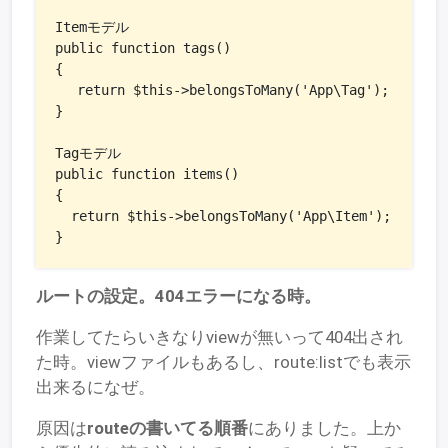
Itemモデル

public function tags()

{

 　return $this->belongsToMany('App\Tag');

}

Tagモデル

public function items()

{

  return $this->belongsToMany('App\Item');

}
ルートの設定。404エラーになる時。
作業してたらいきなりviewが無いって404出され
た時。viewファイルもあるし、route:listでも表示
出来るになぜ。
原因は
routeの書いてる順番
にありました。上か