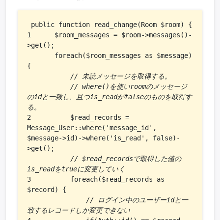
 public function read_change(Room $room) {

1      $room_messages = $room->messages()-
>get();

       foreach($room_messages as $message) 
{

// 未読メッセージを取得する。
// where()を使いroomのメッセージ
のidと一致し、且つis_readがfalseのものを取得す
る。
2          $read_records = 
Message_User::where('message_id', 
$message->id)->where('is_read', false)-
>get();

// $read_recordsで取得した値の
is_readをtrueに変更していく
3          foreach($read_records as 
$record) {

// ログイン中のユーザーidと一
致するレコードしか変更できない