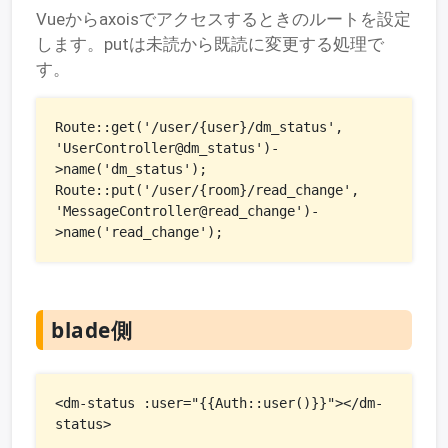
Vueからaxoisでアクセスするときのルートを設定
します。putは未読から既読に変更する処理で
す。
Route::get('/user/{user}/dm_status', 
'UserController@dm_status')-
>name('dm_status');

Route::put('/user/{room}/read_change', 
'MessageController@read_change')-
>name('read_change');​
blade側
<dm-status :user="{{Auth::user()}}"></dm-
status>