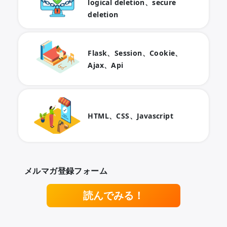
logical deletion、secure
deletion
Flask、Session、Cookie、
Ajax、Api
HTML、CSS、Javascript
メルマガ登録フォーム
読んでみる！