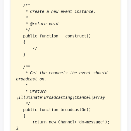
/**

    * Create a new event instance.

    *

    * @return void

    */
   public function __construct()

   {

//
   }

/**

    * Get the channels the event should 
broadcast on.

    *

    * @return 
\Illuminate\Broadcasting\Channel|array

    */
   public function broadcastOn()

   {

       return new Channel('dm-message');     
2
