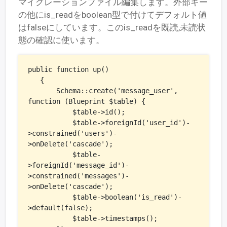
マイグレーションファイル編集します。外部キー
の他にis_readをboolean型で付けてデフォルト値
はfalseにしています。このis_readを既読,未読状
態の確認に使います。
public function up()

   {

       Schema::create('message_user', 
function (Blueprint $table) {

           $table->id();

           $table->foreignId('user_id')-
>constrained('users')-
>onDelete('cascade');

           $table-
>foreignId('message_id')-
>constrained('messages')-
>onDelete('cascade');

           $table->boolean('is_read')-
>default(false);

           $table->timestamps();
