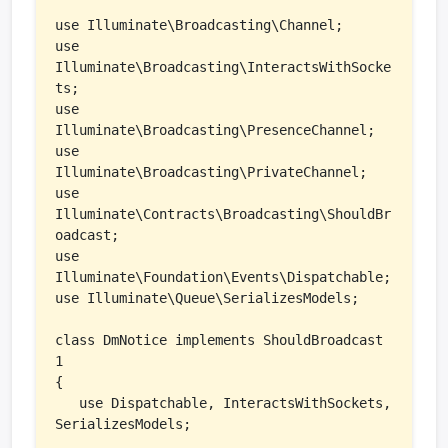
use Illuminate\Broadcasting\Channel;

use 
Illuminate\Broadcasting\InteractsWithSocke
ts;

use 
Illuminate\Broadcasting\PresenceChannel;

use 
Illuminate\Broadcasting\PrivateChannel;

use 
Illuminate\Contracts\Broadcasting\ShouldBr
oadcast;

use 
Illuminate\Foundation\Events\Dispatchable;

use Illuminate\Queue\SerializesModels;

class DmNotice implements ShouldBroadcast   
1

{

   use Dispatchable, InteractsWithSockets, 
SerializesModels;
