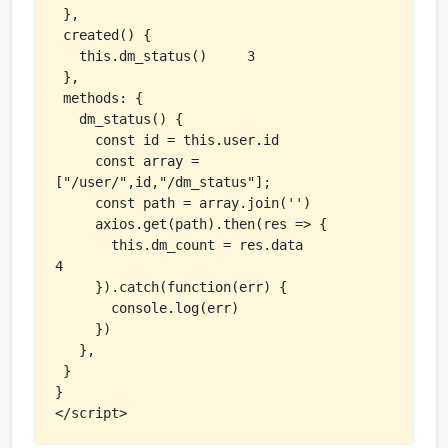
 },

 created() {

   this.dm_status()     3

 },

 methods: {

   dm_status() {

     const id = this.user.id

     const array = 
["/user/",id,"/dm_status"];

     const path = array.join('')

     axios.get(path).then(res => {

       this.dm_count = res.data            
4

     }).catch(function(err) {

       console.log(err)

     })

   },

 }

}

</script>