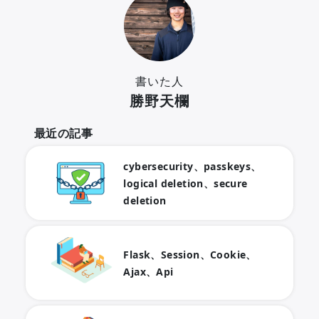
書いた人
勝野天欄
最近の記事
cybersecurity、passkeys、
logical deletion、secure
deletion
Flask、Session、Cookie、
Ajax、Api