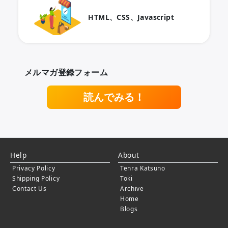
HTML、CSS、Javascript
メルマガ登録フォーム
読んでみる！
Help
About
Privacy Policy
Tenra Katsuno
Shipping Policy
Toki
Contact Us
Archive
Home
Blogs