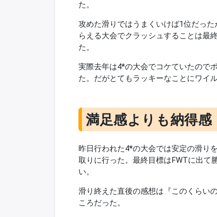
た。
攻めた滑りではうまくいけば1位だった
らえる大会でクラッシュすることは最
た。
実際去年は4*の大会でコケていたので
た。だがとてもラッキーなことにワイ
満足感よりも納得感
昨日行われた4*の大会では安定の滑り
取りに行った。最終目標はFWTに出て
い。
滑り終えた直後の感想は『このくらい
ころだった。