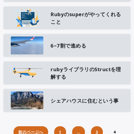
Rubyのsuperがやってくれる
こと
6~7割で進める
rubyライブラリのStructを理
解する
シェアハウスに住むという事
投
前のページへ
1
…
3
4