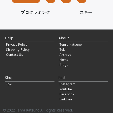
稿
の
プログラミング
スキー
ペ
ー
ジ
Help
About
送
Privacy Policy
Tenra Katsuno
り
Shipping Policy
Toki
Contact Us
Archive
Home
Blogs
Shop
Link
Toki
Instagram
Youtube
Facebook
Linktree
© 2022 Tenra Katsuno All Rights Reserved.